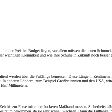
n und der Preis im Budget liegen, vor allem müssen die neuen Schmuckstü
ser wichtigen Kleinigkeit und wie Ihre Schuhe in Zukunft noch besser p
lien) werden über die Fußlänge bemessen. Diese Länge in Zentimetern m
t. In anderen Ländern, zum Beispiel Großbritannien und den USA, wir
fünf Millimetern.
Zeh bis zur Ferse mit einem lockeren Maßband messen. Sicherheitshalbe
Spielraum bekommen, da sie sehr schnell wachsen. Dann die Fußlänge 